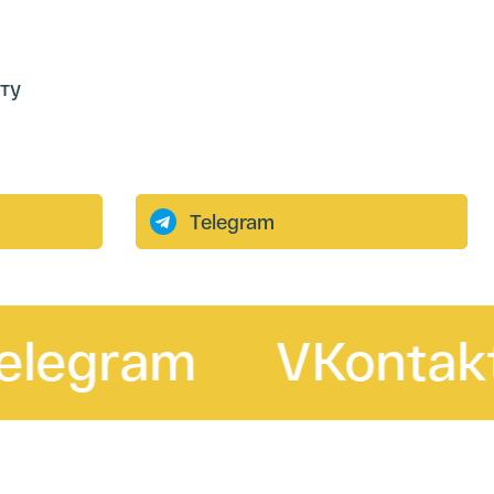
ту
gram
VKontakte